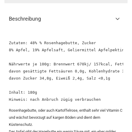
Beschreibung
Zutaten: 48% % Rosenhagebutte, Zucker

8% Apfel, 19% Apfelsaft, Geliermittel Apfelpektin

Nährwerte je 100g: Brennwert 670kj/ 157kcal, Fett 0,4
davon gesättigte Fettsäuren 0,0g, Kohlenhydrate 35,2g
davon Zucker 34,8g, Eiweiß 2,4g, Salz <0,1g

Inhalt: 180g 

Rosenhagebutte, oder auch Kartoffelrose, enthalt sehr viel Vitamin C
und wächst bevorzugt auf kargen Böden und dient dem
Küstenschutz.
Der Apfel gibt der Hagebutte ein wenig Säure mit, ein eher milder