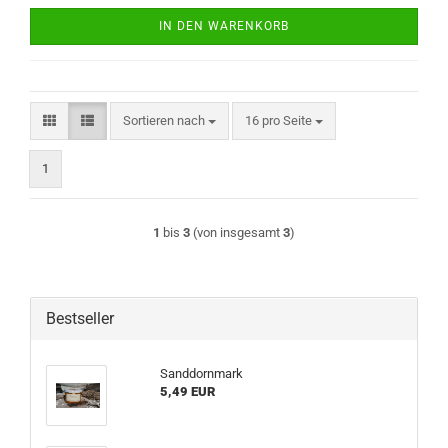
IN DEN WARENKORB
Sortieren nach
pro Seite
Sortieren nach
16 pro Seite
1
1
bis
3
(von insgesamt
3
)
Bestseller
Sanddornmark
5,49 EUR