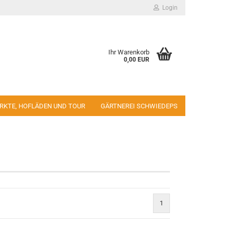
Login
Ihr Warenkorb
0,00 EUR
RKTE, HOFLÄDEN UND TOUR
GÄRTNEREI SCHWIEDEPS
1