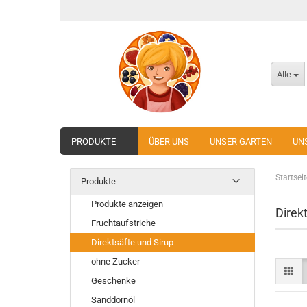
Alle
PRODUKTE
ÜBER UNS
UNSER GARTEN
UN
Startseit
Produkte
Produkte anzeigen
Direk
Fruchtaufstriche
Direktsäfte und Sirup
ohne Zucker
Geschenke
Sanddornöl