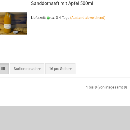
Sanddornsaft mit Apfel 500ml
Lieferzeit:
ca. 3-4 Tage
(Ausland abweichend)
Sortieren nach
pro Seite
Sortieren nach
16 pro Seite
1
bis
8
(von insgesamt
8
)